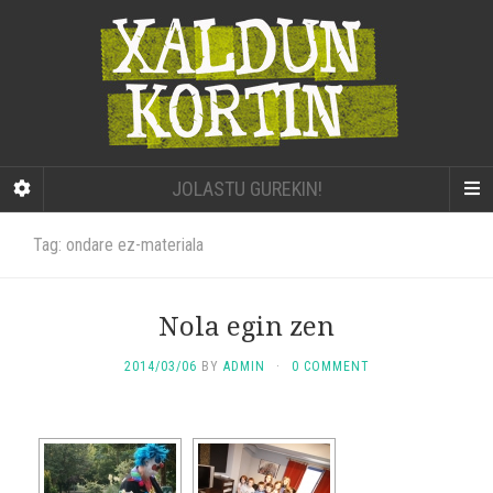
JOLASTU GUREKIN!
Tag: ondare ez-materiala
Nola egin zen
2014/03/06
BY
ADMIN
·
0 COMMENT